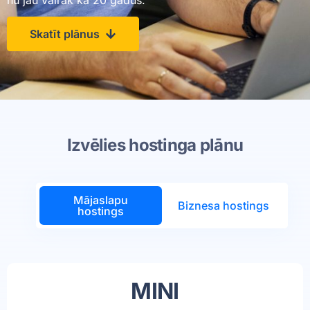
nu jau vairāk kā 20 gadus.
Skatīt plānus
Izvēlies hostinga plānu
Mājaslapu
Biznesa hostings
hostings
MINI