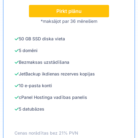
Pirkt plānu
*maksājot par 36 mēnešiem
50 GB SSD diska vieta
5 domēni
Bezmaksas uzstādīšana
JetBackup ikdienas rezerves kopijas
10 e-pasta konti
cPanel Hostinga vadības panelis
5 datubāzes
Cenas norādītas bez 21% PVN