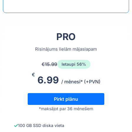
PRO
Risinājums lielām mājaslapam
€15.99
Ietaupi 56%
€
6.99
/ mēnesī* (+PVN)
Pirkt plānu
*maksājot par 36 mēnešiem
100 GB SSD diska vieta