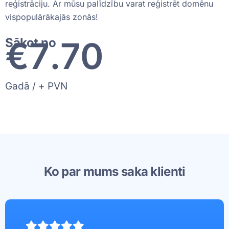
reģistrāciju. Ar mūsu palīdzību varat reģistrēt domēnu
vispopulārākajās zonās!
€
8
.70
Sākot no
Gadā / + PVN
Ko par mums saka klienti