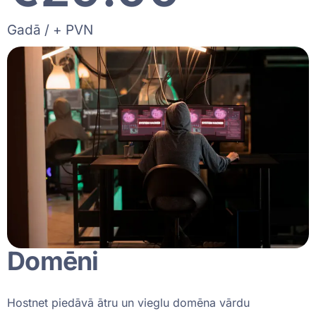
Gadā / + PVN
Domēni
Hostnet piedāvā ātru un vieglu domēna vārdu