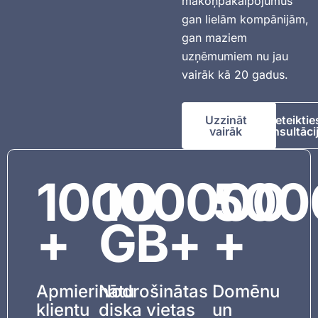
mākoņpakalpojumus
gan lielām kompānijām,
gan maziem
uzņēmumiem nu jau
vairāk kā 20 gadus.
Uzzināt
Pieteiktie
vairāk
konsultācij
1000
100000
500
+
GB+
+
Apmierinātu
Nodrošinātas
Domēnu
klientu
diska vietas
un