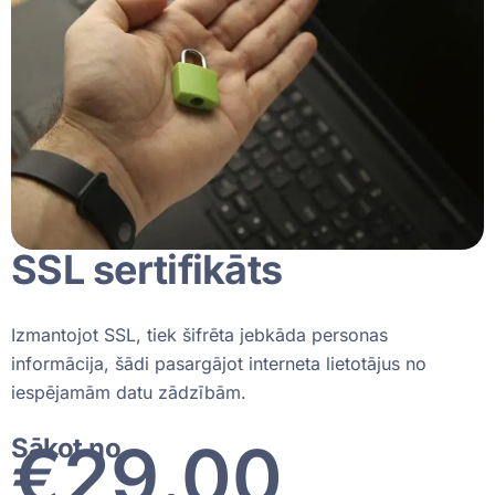
SSL sertifikāts
Izmantojot SSL, tiek šifrēta jebkāda personas
informācija, šādi pasargājot interneta lietotājus no
iespējamām datu zādzībām.
€
30
.00
Sākot no