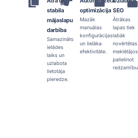
Ātra un
Automatizēta
Uzlabots
stabila
optimizācija
SEO
Mazāk
Ātrākas
mājaslapu
manuālas
lapas tiek
darbība
konfigurācijas
labāk
Samazināts
un lielāka
novērtētas
ielādes
efektivitāte.
meklētājos
laiks un
palielinot
uzlabota
redzamību
lietotāja
pieredze.