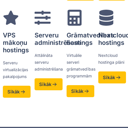
VPS
Serveru
Grāmatvedības
Nextclou
mākoņu
administrēšana
hostings
hostings
hostings
Attālināta
Virtuālie
Nextcloud
serveru
serveri
hostinga plāni
Serveru
administrēšana
grāmatvedības
virtualizācijas
programmām
pakalpojums
Sīkāk
Sīkāk
Sīkāk
Sīkāk