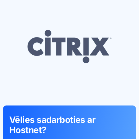
Vēlies sadarboties ar
Hostnet?