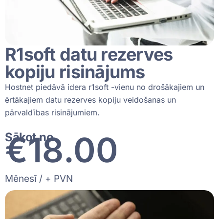
R1soft datu rezerves
kopiju risinājums
Hostnet piedāvā idera r1soft -vienu no drošākajiem un
ērtākajiem datu rezerves kopiju veidošanas un
pārvaldības risinājumiem.
€
19
.00
Sākot no
Mēnesī / + PVN