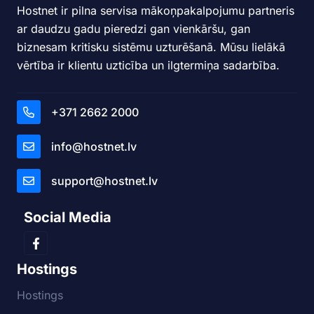
Hostnet ir pilna servisa mākoņpakalpojumu partneris
ar daudzu gadu pieredzi gan vienkāršu, gan
biznesam kritisku sistēmu uzturēšanā. Mūsu lielākā
vērtība ir klientu uzticība un ilgtermiņa sadarbība.
+371 2662 2000
info@hostnet.lv
support@hostnet.lv
Social Media
Hostings
Hostings