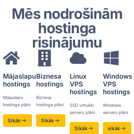
Mēs nodrošinām
hostinga
risinājumu
Mājaslapu
Biznesa
Linux
Windows
hostings
hostings
VPS
VPS
hostings
hostings
Mājaslapu
Biznesa
hostinga plāni
hostinga plāni
SSD virtuālo
Windows
serveru plāni
serveru plāni
Sīkāk
Sīkāk
Sīkāk
sīkāk