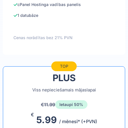
cPanel Hostinga vadības panelis
1 datubāze
Cenas norādītas bez 21% PVN
TOP
PLUS
Viss nepieciešamais mājaslapai
€11.99
Ietaupi 50%
€
5.99
/ mēnesī* (+PVN)