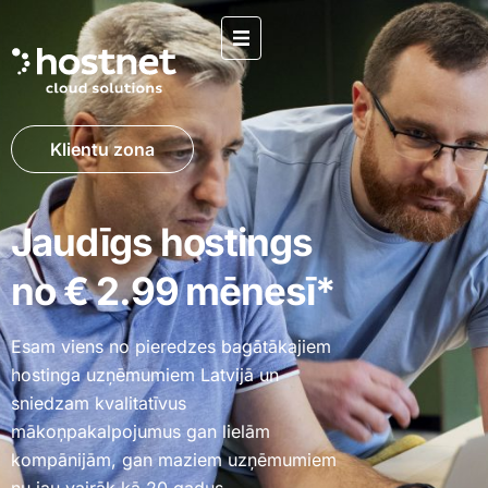
Klientu zona
Jaudīgs hostings
no € 2.99 mēnesī*
Esam viens no pieredzes bagātākajiem
hostinga uzņēmumiem Latvijā un
sniedzam kvalitatīvus
mākoņpakalpojumus gan lielām
kompānijām, gan maziem uzņēmumiem