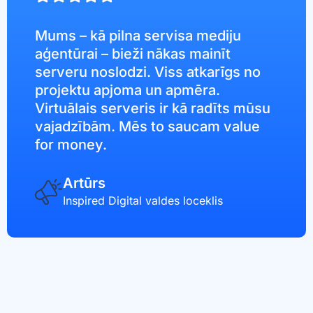
Mums – kā pilna servisa mediju
aģentūrai – bieži nākas mainīt
serveru noslodzi. Viss atkarīgs no
projektu apjoma un apmēra.
Virtuālais serveris ir kā radīts mūsu
vajadzībām. Mēs to saucam value
for money.
Artūrs
Inspired Digital valdes loceklis