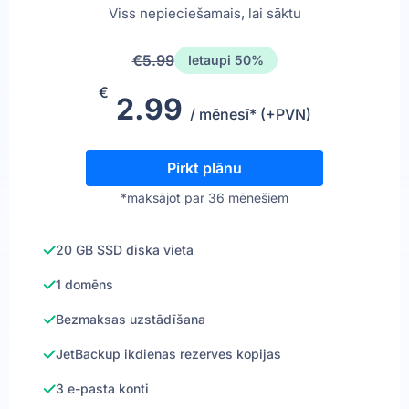
Viss nepieciešamais, lai sāktu
€5.99
Ietaupi 50%
€
2.99
/ mēnesī* (+PVN)
Pirkt plānu
*maksājot par 36 mēnešiem
20 GB SSD diska vieta
1 domēns
Bezmaksas uzstādīšana
JetBackup ikdienas rezerves kopijas
3 e-pasta konti