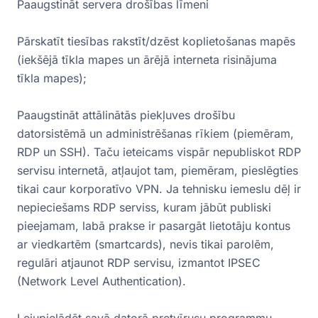
Paaugstināt servera drošības līmeni
Pārskatīt tiesības rakstīt/dzēst koplietošanas mapēs
(iekšējā tīkla mapes un ārējā interneta risinājuma
tīkla mapes);
Paaugstināt attālinātās piekļuves drošību
datorsistēmā un administrēšanas rīkiem (piemēram,
RDP un SSH). Taču ieteicams vispār nepubliskot RDP
servisu internetā, atļaujot tam, piemēram, pieslēgties
tikai caur korporatīvo VPN. Ja tehnisku iemeslu dēļ ir
nepieciešams RDP serviss, kuram jābūt publiski
pieejamam, labā prakse ir pasargāt lietotāju kontus
ar viedkartēm (smartcards), nevis tikai parolēm,
regulāri atjaunot RDP servisu, izmantot IPSEC
(Network Level Authentication).