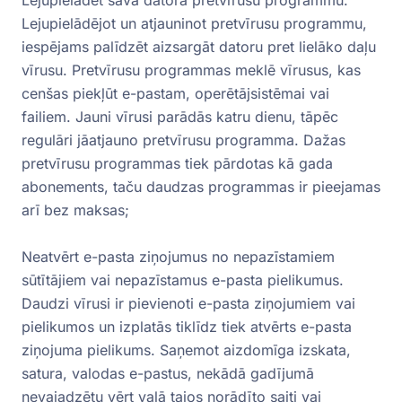
Lejupielādēt savā datorā pretvīrusu programmu.
Lejupielādējot un atjauninot pretvīrusu programmu,
iespējams palīdzēt aizsargāt datoru pret lielāko daļu
vīrusu. Pretvīrusu programmas meklē vīrusus, kas
cenšas piekļūt e-pastam, operētājsistēmai vai
failiem. Jauni vīrusi parādās katru dienu, tāpēc
regulāri jāatjauno pretvīrusu programma. Dažas
pretvīrusu programmas tiek pārdotas kā gada
abonements, taču daudzas programmas ir pieejamas
arī bez maksas;
Neatvērt e-pasta ziņojumus no nepazīstamiem
sūtītājiem vai nepazīstamus e-pasta pielikumus.
Daudzi vīrusi ir pievienoti e-pasta ziņojumiem vai
pielikumos un izplatās tiklīdz tiek atvērts e-pasta
ziņojuma pielikums. Saņemot aizdomīga izskata,
satura, valodas e-pastus, nekādā gadījumā
nevajadzētu vērt vaļā tajos norādīto saiti vai