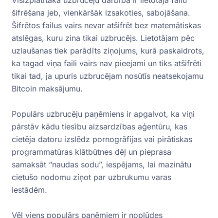
Visizplatītākā uzbrucēju darbība ir lietotāja failu
šifrēšana jeb, vienkāršāk izsakoties, sabojāšana.
Šifrētos failus vairs nevar atšifrēt bez matemātiskas
atslēgas, kuru zina tikai uzbrucējs. Lietotājam pēc
uzlaušanas tiek parādīts ziņojums, kurā paskaidrots,
ka tagad viņa faili vairs nav pieejami un tiks atšifrēti
tikai tad, ja upuris uzbrucējam nosūtīs neatsekojamu
Bitcoin maksājumu.
Populārs uzbrucēju paņēmiens ir apgalvot, ka viņi
pārstāv kādu tiesību aizsardzības aģentūru, kas
cietēja datoru izslēdz pornogrāfijas vai pirātiskas
programmatūras klātbūtnes dēļ un pieprasa
samaksāt “naudas sodu”, iespējams, lai mazinātu
cietušo nodomu ziņot par uzbrukumu varas
iestādēm.
Vēl viens populārs paņēmiem ir noplūdes