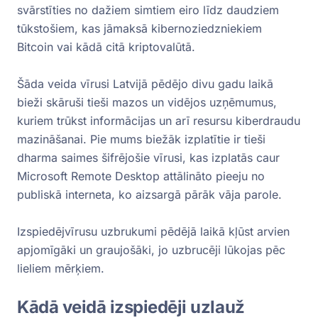
svārstīties no dažiem simtiem eiro līdz daudziem
tūkstošiem, kas jāmaksā kibernoziedzniekiem
Bitcoin vai kādā citā kriptovalūtā.
Šāda veida vīrusi Latvijā pēdējo divu gadu laikā
bieži skāruši tieši mazos un vidējos uzņēmumus,
kuriem trūkst informācijas un arī resursu kiberdraudu
mazināšanai. Pie mums biežāk izplatītie ir tieši
dharma saimes šifrējošie vīrusi, kas izplatās caur
Microsoft Remote Desktop attālināto pieeju no
publiskā interneta, ko aizsargā pārāk vāja parole.
Izspiedējvīrusu uzbrukumi pēdējā laikā kļūst arvien
apjomīgāki un graujošāki, jo uzbrucēji lūkojas pēc
lieliem mērķiem.
Kādā veidā izspiedēji uzlauž