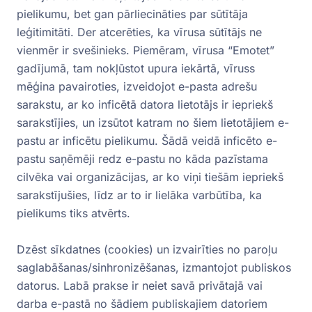
pielikumu, bet gan pārliecināties par sūtītāja
leģitimitāti. Der atcerēties, ka vīrusa sūtītājs ne
vienmēr ir svešinieks. Piemēram, vīrusa “Emotet”
gadījumā, tam nokļūstot upura iekārtā, vīruss
mēģina pavairoties, izveidojot e-pasta adrešu
sarakstu, ar ko inficētā datora lietotājs ir iepriekš
sarakstījies, un izsūtot katram no šiem lietotājiem e-
pastu ar inficētu pielikumu. Šādā veidā inficēto e-
pastu saņēmēji redz e-pastu no kāda pazīstama
cilvēka vai organizācijas, ar ko viņi tiešām iepriekš
sarakstījušies, līdz ar to ir lielāka varbūtība, ka
pielikums tiks atvērts.
Dzēst sīkdatnes (cookies) un izvairīties no paroļu
saglabāšanas/sinhronizēšanas, izmantojot publiskos
datorus. Labā prakse ir neiet savā privātajā vai
darba e-pastā no šādiem publiskajiem datoriem