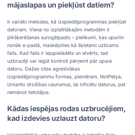
mājaslapas un piekļūst datiem?
Ir vairāki metodes, kā izspiedējprogrammas piekļūst
datoram. Viena no izplatītākajām metodēm ir
pikšķerēšanas surogātpasts – pielikumi, kas upurim
nonāk e-pastā, maskējoties kā šķietami uzticams
fails. Kad fails ir lejupielādēts un atvērts, tad
uzbrucēji var iegūt kontroli pārņemt pār upura
datoru. Dažas citas agresīvākas
izspiedējprogrammu formas, piemēram, NotPetya,
izmanto drošības caurumus, lai inficētu datorus, pat
nemānot lietotājus.
Kādas iespējas rodas uzbrucējiem,
kad izdevies uzlauzt datoru?