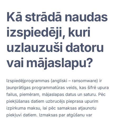
Kā strādā naudas
izspiedēji, kuri
uzlauzuši datoru
vai mājaslapu?
Izspiedējprogrammas (angliski – ransomware) ir
ļaunprātīgas programmatūras veids, kas šifrē upura
failus, piemēram, mājaslapas datus un saturu. Pēc
piekļūšanas datiem uzbrucējs pieprasa upurim
izpirkuma maksu, lai pēc samaksas atjaunotu
piekļuvi datiem. Izmaksas par atgūšanu var