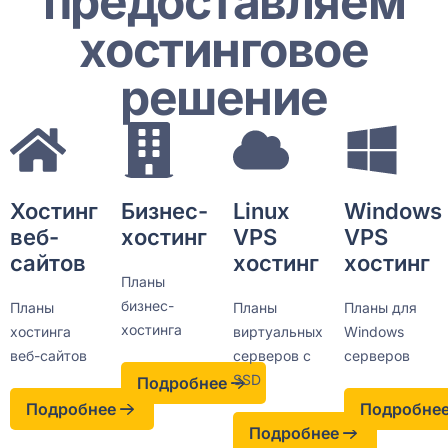
предоставляем
хостинговое
решение
Хостинг
Бизнес-
Linux
Windows
веб-
хостинг
VPS
VPS
сайтов
хостинг
хостинг
Планы
бизнес-
Планы
Планы
Планы для
хостинга
хостинга
виртуальных
Windows
веб-сайтов
серверов с
серверов
SSD
Подробнее
Подробнее
Подробне
Подробнее