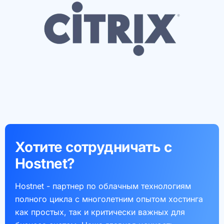
Хотите сотрудничать с
Hostnet?
Hostnet - партнер по облачным технологиям
полного цикла с многолетним опытом хостинга
как простых, так и критически важных для