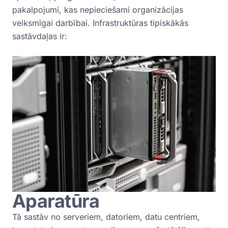
pakalpojumi, kas nepieciešami organizācijas
veiksmīgai darbībai. Infrastruktūras tipiskākās
sastāvdaļas ir:
Aparatūra
Tā sastāv no serveriem, datoriem, datu centriem,