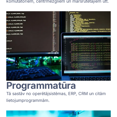
komutatoriem, centrmezgliem un maršrutētājiem utt.
Programmatūra
Tā sastāv no operētājsistēmas, ERP, CRM un citām
lietojumprogrammām.