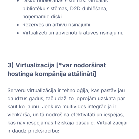
Disku dublēšanas sistēmas: virtuālās
bibliotēku sistēmas, D2D dublēšana,
noņemamie diski.
Rezerves un arhīvu risinājumi.
Virtualizēti un apvienoti krātuves risinājumi.
3) Virtualizācija [*var nodoršināt
hostinga kompānija attālināti]
Serveru virtualizācija ir tehnoloģija, kas pastāv jau
daudzus gadus, taču daži to joprojām uzskata par
kaut ko jaunu. Jebkura multivides integrācija ir
vienkārša, un tā nodrošina efektivitāti un iespējas,
kas nav iespējamas fiziskajā pasaulē. Virtualizācijai
ir daudz priekšrocību: