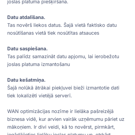
joslas platuma piešķiršana.
Datu atdalīšana.
Tas novērš liekos datus. Šajā vietā faktisko datu
nosūtīšanas vietā tiek nosūtītas atsauces
Datu saspiešana.
Tas palīdz samazināt datu apjomu, lai ierobežotu
joslas platuma izmantošanu
Datu kešatmiņa.
Šajā nolūkā ātrākai piekļuvei bieži izmantotie dati
tiek lokalizēti vietējā serverī.
WAN optimizācijas nozīme ir lielāka pašreizējā
biznesa vidē, kur arvien vairāk uzņēmumu pāriet uz
mākoņiem. Ir divi veidi, kā to novērst, pirmkārt,
iegādājieties lielāku joslas platumu un, otrkārt,