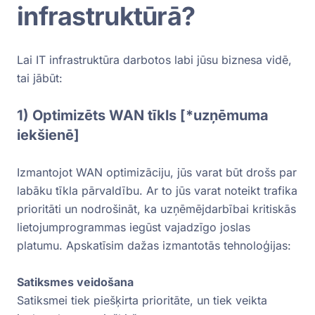
infrastruktūrā?
Lai IT infrastruktūra darbotos labi jūsu biznesa vidē,
tai jābūt:
1) Optimizēts WAN tīkls [*uzņēmuma
iekšienē]
Izmantojot WAN optimizāciju, jūs varat būt drošs par
labāku tīkla pārvaldību. Ar to jūs varat noteikt trafika
prioritāti un nodrošināt, ka uzņēmējdarbībai kritiskās
lietojumprogrammas iegūst vajadzīgo joslas
platumu. Apskatīsim dažas izmantotās tehnoloģijas:
Satiksmes veidošana
Satiksmei tiek piešķirta prioritāte, un tiek veikta