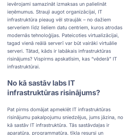
ievērojami samazināt izmaksas un palielināt
ieņēmumus. Strauji augot organizācijai, IT
infrastruktūra pieaug vēl straujāk – no dažiem
serveriem līdz lieliem datu centriem, kuros atrodas
modernās tehnoloģijas. Pateicoties virtualizācijai,
tagad vienā reālā serverī var būt vairāki virtuālie
serveri. Tātad, kāds ir labākais infrastruktūras
risinājums? Vispirms apskatīsim, kas “vēderā” IT
infrastruktūrai.
No kā sastāv labs IT
infrastruktūras risinājums?
Pat pirms domājat apmeklēt IT infrastruktūras
risinājumu pakalpojumu sniedzējus, jums jāzina, no
kā sastāv IT infrastruktūra. Tās sastāvdaļas ir
aparatūra, programmatūra, tīkla resursi un