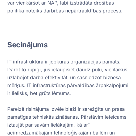
var vienkāršot ar NAP, labi izstrādāta drošības
politika noteiks darbības nepārtrauktības procesu.
Secinājums
IT infrastruktūra ir jebkuras organizācijas pamats.
Darot to rūpīgi, jūs ietaupīsiet daudz pūļu, vienlaikus
uzlabojot darba efektivitāti un sasniedzot biznesa
mērķus. IT infrastruktūras pārvaldības ārpakalpojumi
ir lielisks, bet grūts lēmums.
Pareizā risinājuma izvēle bieži ir sarežģīta un prasa
pamatīgas tehniskās zināšanas. Pārstāvim ieteicams
iztaujāt par savām lielākajām, kā arī
acīmredzamākajām tehnoloģiskajām bailēm un