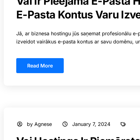
Vai Ir Pieejama E-Pasta 
E-Pasta Kontus Varu Izv
Jā, ar biznesa hostingu jūs saņemat profesionālu e-p
izveidot vairākus e-pasta kontus ar savu domēnu, un
Read More
by Agnese
January 7, 2024