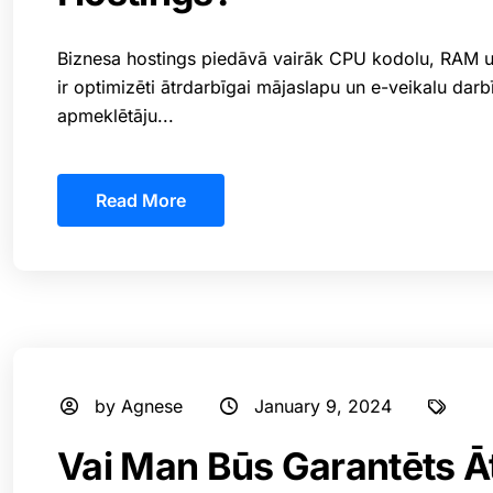
Biznesa hostings piedāvā vairāk CPU kodolu, RAM un
ir optimizēti ātrdarbīgai mājaslapu un e-veikalu darbī
apmeklētāju...
Read More
by Agnese
January 9, 2024
Vai Man Būs Garantēts Āt