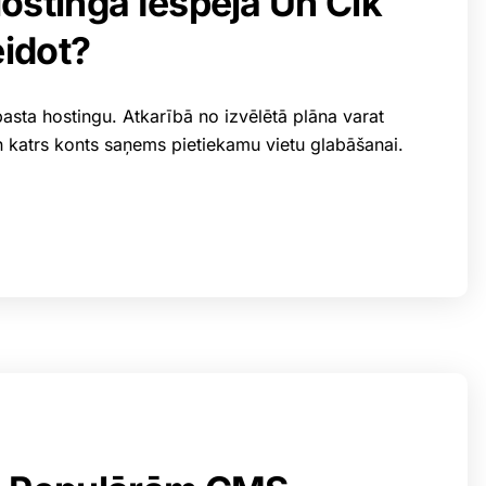
Hostinga Iespēja Un Cik
eidot?
asta hostingu. Atkarībā no izvēlētā plāna varat
 katrs konts saņems pietiekamu vietu glabāšanai.