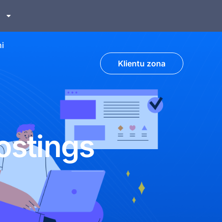
sh
ском
i
Klientu zona
ostings