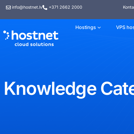
info@hostnet.lv
+371 2662 2000
Konta
Hostings
VPS hos
Knowledge Cat