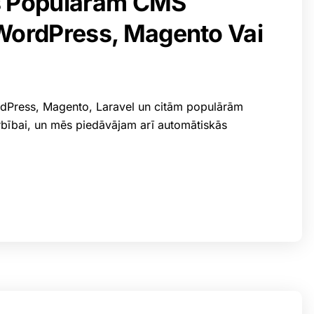
ts Populārām CMS
WordPress, Magento Vai
ordPress, Magento, Laravel un citām populārām
arbībai, un mēs piedāvājam arī automātiskās