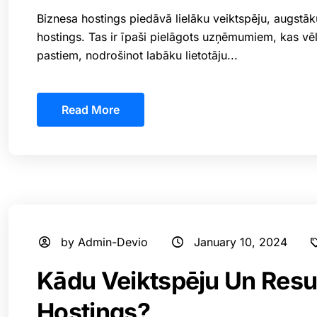
Biznesa hostings piedāvā lielāku veiktspēju, augstāku
hostings. Tas ir īpaši pielāgots uzņēmumiem, kas vē
pastiem, nodrošinot labāku lietotāju...
Read More
by Admin-Devio
January 10, 2024
Kādu Veiktspēju Un Resu
Hostings?