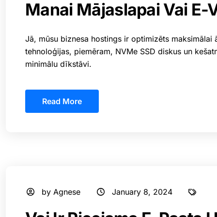
Manai Mājaslapai Vai E-
Jā, mūsu biznesa hostings ir optimizēts maksimālai āt
tehnoloģijas, piemēram, NVMe SSD diskus un kešatmiņ
minimālu dīkstāvi.
Read More
by Agnese
January 8, 2024