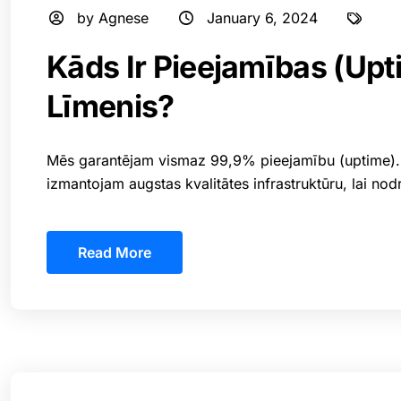
by Agnese
January 6, 2024
Kāds Ir Pieejamības (upt
Līmenis?
Mēs garantējam vismaz 99,9% pieejamību (uptime). M
izmantojam augstas kvalitātes infrastruktūru, lai no
Read More