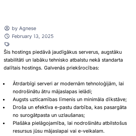
by Agnese
February 13, 2025
Klientu zona
Šis hostings piedāvā jaudīgākus serverus, augstāku
stabilitāti un labāku tehnisko atbalstu nekā standarta
dalītais hostings. Galvenās priekšrocības:
Ātrdarbīgi serveri ar modernām tehnoloģijām, lai
nodrošinātu ātru mājaslapas ielādi;
Augsts uzticamības līmenis un minimāla dīkstāve;
Droša un efektīva e-pastu darbība, kas pasargāta
no surogātpasta un uzlaušanas;
Plašāka pielāgojamība, lai nodrošinātu atbilstošus
resursus jūsu mājaslapai vai e-veikalam.