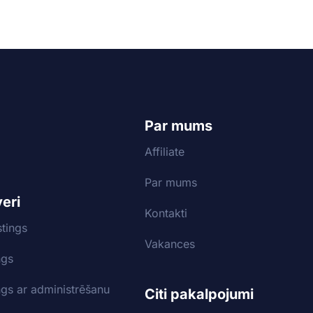
Par mums
Affiliate
Par mums
veri
Kontakti
tings
Vakances
ngs
ngs ar administrēšanu
Citi pakalpojumi