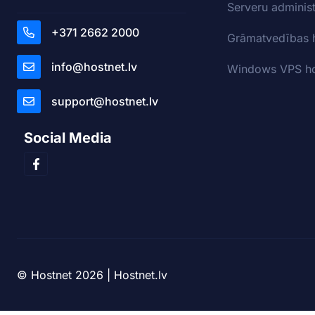
Serveru adminis
+371 2662 2000
Grāmatvedības 
info@hostnet.lv
Windows VPS ho
support@hostnet.lv
Social Media
© Hostnet 2026 | Hostnet.lv