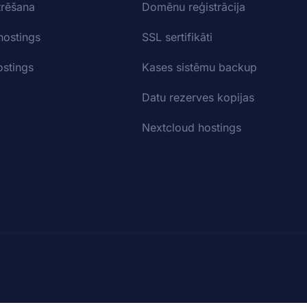
trēšana
Domēnu reģistrācija
hostings
SSL sertifikāti
stings
Kases sistēmu backup
Datu rezerves kopijas
Nextcloud hostings