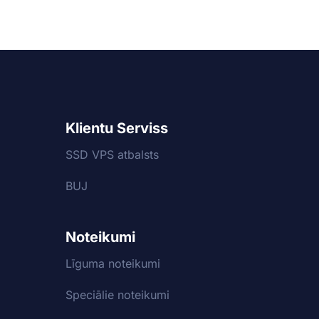
Klientu Serviss
SSD VPS atbalsts
BUJ
Noteikumi
Līguma noteikumi
Speciālie noteikumi