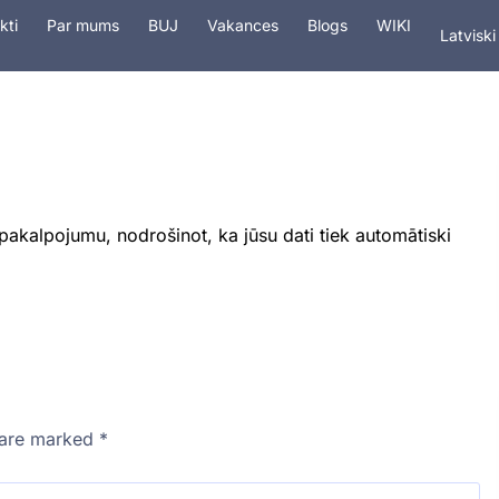
In Engli
kti
Par mums
BUJ
Vakances
Blogs
WIKI
Latviski
На рус
tings
Pakalpojumi
Drošība
Domēn
akalpojumu, nodrošinot, ka jūsu dati tiek automātiski
s are marked
*