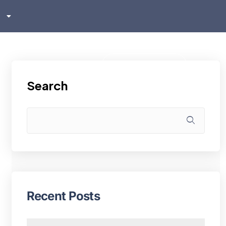
sh
ском
i
Klientu zona
Search
Recent Posts