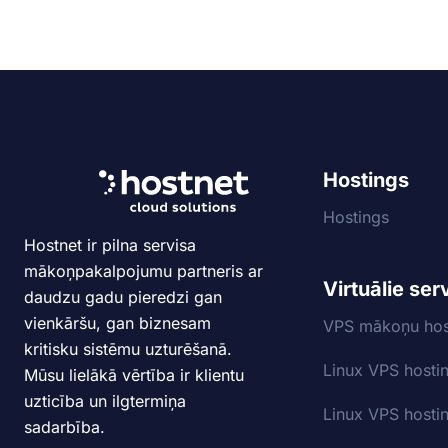
Hostings
Hostings
Hostnet ir pilna servisa
mākoņpakalpojumu partneris ar
Virtuālie ser
daudzu gadu pieredzi gan
vienkāršu, gan biznesam
VPS mākoņu hos
kritisku sistēmu uzturēšanā.
Linux VPS hosti
Mūsu lielākā vērtība ir klientu
uzticība un ilgtermiņa
Linux VPS hosti
sadarbība.