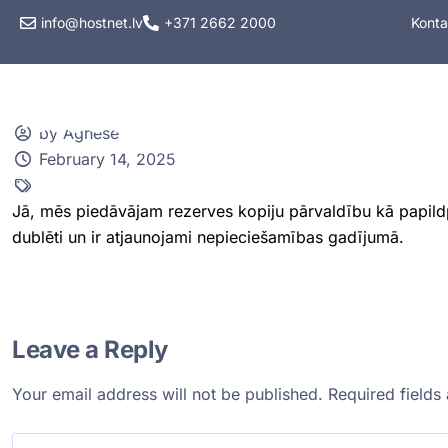
info@hostnet.lv
+371 2662 2000
Konta
Hostings
VPS hos
by Agnese
February 14, 2025
Jā, mēs piedāvājam rezerves kopiju pārvaldību kā papildp
dublēti un ir atjaunojami nepieciešamības gadījumā.
Leave a Reply
Your email address will not be published.
Required field