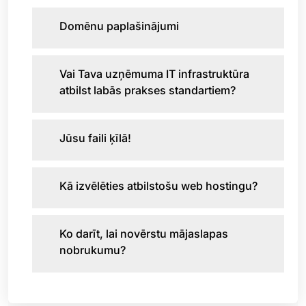
Domēnu paplašinājumi
Vai Tava uzņēmuma IT infrastruktūra
atbilst labās prakses standartiem?
Jūsu faili ķīlā!
Kā izvēlēties atbilstošu web hostingu?
Ko darīt, lai novērstu mājaslapas
nobrukumu?