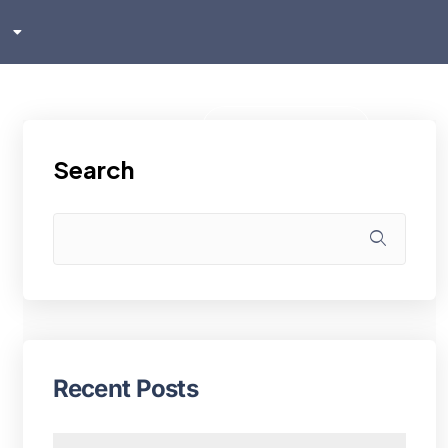
sh
ском
i
Klientu zona
Search
Recent Posts