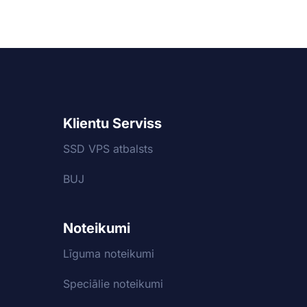
Klientu Serviss
SSD VPS atbalsts
BUJ
Noteikumi
Līguma noteikumi
Speciālie noteikumi