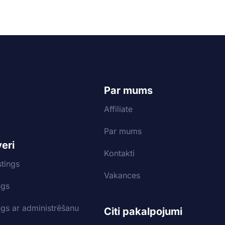
Par mums
Affiliate
Par mums
veri
Kontakti
tings
Vakances
ngs
ngs ar administrēšanu
Citi pakalpojumi