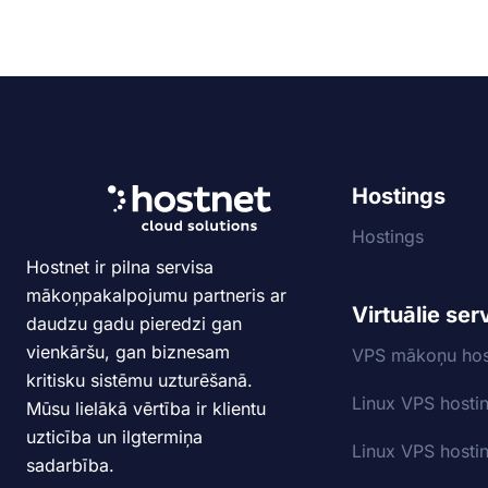
Hostings
Hostings
Hostnet ir pilna servisa
mākoņpakalpojumu partneris ar
Virtuālie ser
daudzu gadu pieredzi gan
vienkāršu, gan biznesam
VPS mākoņu hos
kritisku sistēmu uzturēšanā.
Linux VPS hosti
Mūsu lielākā vērtība ir klientu
uzticība un ilgtermiņa
Linux VPS hosti
sadarbība.