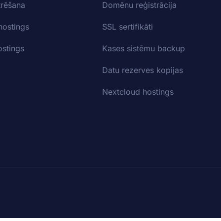
trēšana
Domēnu reģistrācija
hostings
SSL sertifikāti
stings
Kases sistēmu backup
Datu rezerves kopijas
Nextcloud hostings