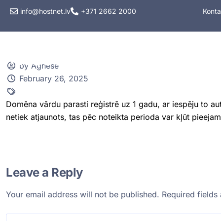
info@hostnet.lv
+371 2662 2000
Konta
Hostings
VPS hos
by Agnese
February 26, 2025
Domēna vārdu parasti reģistrē uz 1 gadu, ar iespēju to au
netiek atjaunots, tas pēc noteikta perioda var kļūt pieejams
Leave a Reply
Your email address will not be published.
Required field