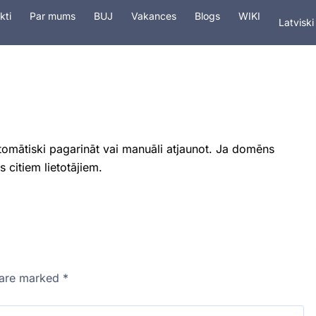
In Engli
kti
Par mums
BUJ
Vakances
Blogs
WIKI
Latviski
На рус
tings
Pakalpojumi
Drošība
Domēn
tomātiski pagarināt vai manuāli atjaunot. Ja domēns
 citiem lietotājiem.
s are marked
*