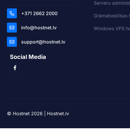
Serveru adminis
+371 2662 2000
Grāmatvedības 
info@hostnet.lv
Windows VPS ho
support@hostnet.lv
Social Media
© Hostnet 2026 | Hostnet.lv