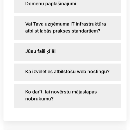
Domēnu paplašinājumi
Vai Tava uzņēmuma IT infrastruktūra
atbilst labās prakses standartiem?
Jūsu faili ķīlā!
Kā izvēlēties atbilstošu web hostingu?
Ko darīt, lai novērstu mājaslapas
nobrukumu?