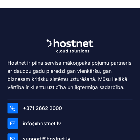
Hostnet ir pilna servisa mākoņpakalpojumu partneris
ar daudzu gadu pieredzi gan vienkāršu, gan
biznesam kritisku sistēmu uzturēšanā. Mūsu lielākā
vērtība ir klientu uzticība un ilgtermiņa sadarbība.
+371 2662 2000
info@hostnet.lv
support@hostnet.lv