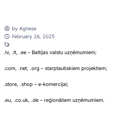
by Agnese
February 26, 2025
Klientu zona
.lv, .lt, .ee – Baltijas valstu uzņēmumiem;
.com, .net, .org – starptautiskiem projektiem;
.store, .shop – e-komercijai;
.eu, .co.uk, .de – reģionāliem uzņēmumiem.