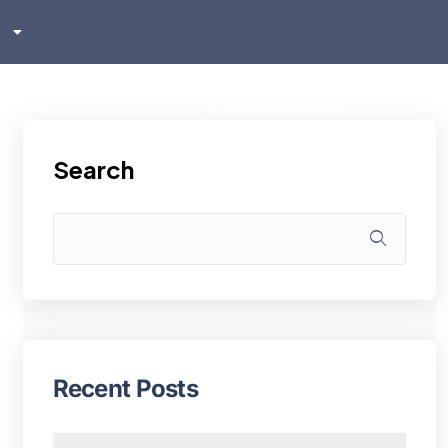
sh
ском
i
Klientu zona
Search
Recent Posts