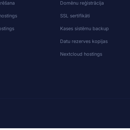
trēšana
Domēnu reģistrācija
hostings
SSL sertifikāti
stings
Kases sistēmu backup
Datu rezerves kopijas
Nextcloud hostings