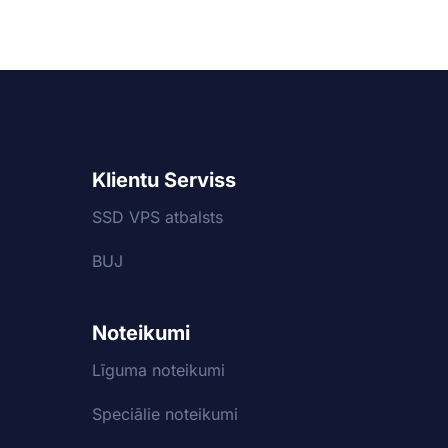
Klientu Serviss
SSD VPS atbalsts
BUJ
Noteikumi
Līguma noteikumi
Speciālie noteikumi