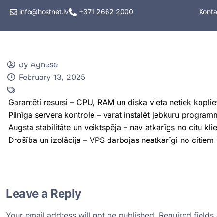
info@hostnet.lv
+371 2662 2000
Konta
Hostings
VPS hos
by Agnese
February 13, 2025
Garantēti resursi – CPU, RAM un diska vieta netiek koplieto
Pilnīga servera kontrole – varat instalēt jebkuru programm
Augsta stabilitāte un veiktspēja – nav atkarīgs no citu klien
Drošība un izolācija – VPS darbojas neatkarīgi no citiem
Leave a Reply
Your email address will not be published.
Required field