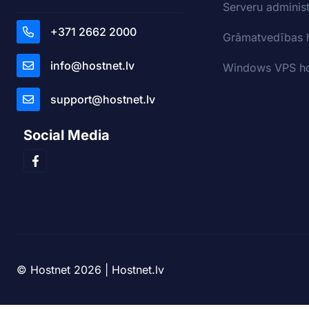
Serveru adminis
+371 2662 2000
Grāmatvedības 
info@hostnet.lv
Windows VPS ho
support@hostnet.lv
Social Media
© Hostnet 2026 | Hostnet.lv