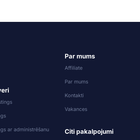
Par mums
Affiliate
Par mums
veri
Kontakti
tings
Vakances
ngs
ngs ar administrēšanu
Citi pakalpojumi