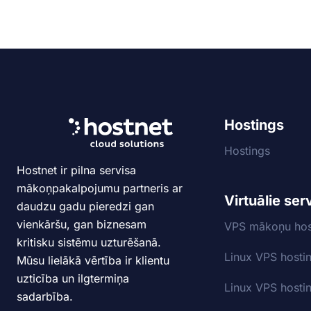
Hostings
Hostings
Hostnet ir pilna servisa
mākoņpakalpojumu partneris ar
Virtuālie ser
daudzu gadu pieredzi gan
vienkāršu, gan biznesam
VPS mākoņu hos
kritisku sistēmu uzturēšanā.
Linux VPS hosti
Mūsu lielākā vērtība ir klientu
uzticība un ilgtermiņa
Linux VPS hosti
sadarbība.