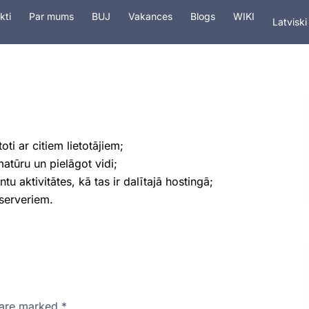
In Engli
kti
Par mums
BUJ
Vakances
Blogs
WIKI
Latviski
На рус
tings
Pakalpojumi
Drošība
Domēn
ti ar citiem lietotājiem;
atūru un pielāgot vidi;
tu aktivitātes, kā tas ir dalītajā hostingā;
 serveriem.
s are marked
*