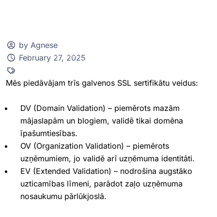
by Agnese
February 27, 2025
Klientu zona
Mēs piedāvājam trīs galvenos SSL sertifikātu veidus:
DV (Domain Validation) – piemērots mazām
mājaslapām un blogiem, validē tikai domēna
īpašumtiesības.
OV (Organization Validation) – piemērots
uzņēmumiem, jo validē arī uzņēmuma identitāti.
EV (Extended Validation) – nodrošina augstāko
uzticamības līmeni, parādot zaļo uzņēmuma
nosaukumu pārlūkjoslā.