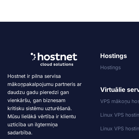
Hostings
Hostings
Hostnet ir pilna servisa
mākoņpakalpojumu partneris ar
Virtuālie ser
daudzu gadu pieredzi gan
vienkāršu, gan biznesam
VPS mākoņu hos
kritisku sistēmu uzturēšanā.
Linux VPS hosti
Mūsu lielākā vērtība ir klientu
uzticība un ilgtermiņa
Linux VPS hosti
sadarbība.