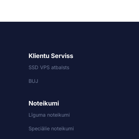
Klientu Serviss
SSD VPS atbalsts
BUJ
Noteikumi
Līguma noteikumi
Speciālie noteikumi