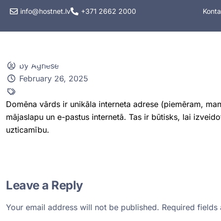
info@hostnet.lv
+371 2662 2000
Konta
Hostings
VPS hos
by Agnese
February 26, 2025
Domēna vārds ir unikāla interneta adrese (piemēram, mansu
mājaslapu un e-pastus internetā. Tas ir būtisks, lai izveido
uzticamību.
Leave a Reply
Your email address will not be published.
Required field