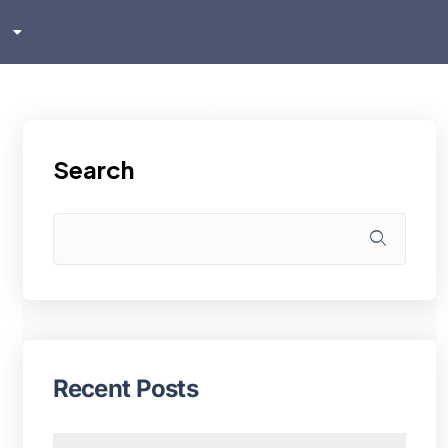
sh
ском
i
Klientu zona
Search
Recent Posts