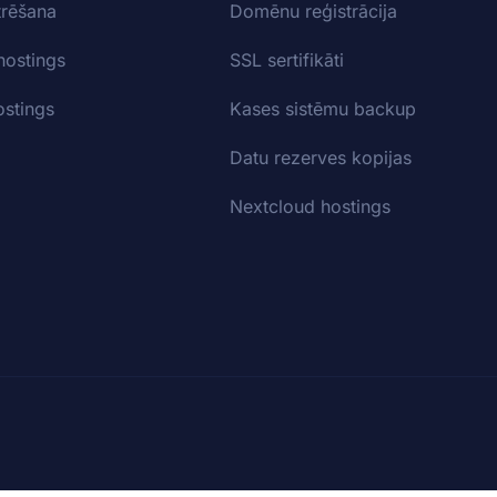
trēšana
Domēnu reģistrācija
hostings
SSL sertifikāti
stings
Kases sistēmu backup
Datu rezerves kopijas
Nextcloud hostings