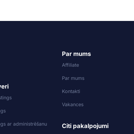
Par mums
Affiliate
Par mums
veri
Kontakti
tings
Vakances
ngs
ngs ar administrēšanu
Citi pakalpojumi