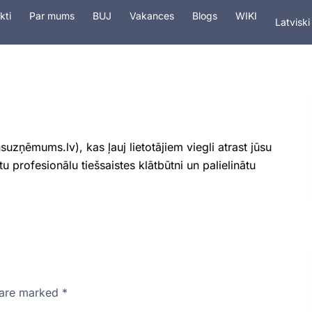
In Engli
kti
Par mums
BUJ
Vakances
Blogs
WIKI
Latviski
На рус
tings
Pakalpojumi
Drošība
Domēn
zņēmums.lv), kas ļauj lietotājiem viegli atrast jūsu
tu profesionālu tiešsaistes klātbūtni un palielinātu
s are marked
*