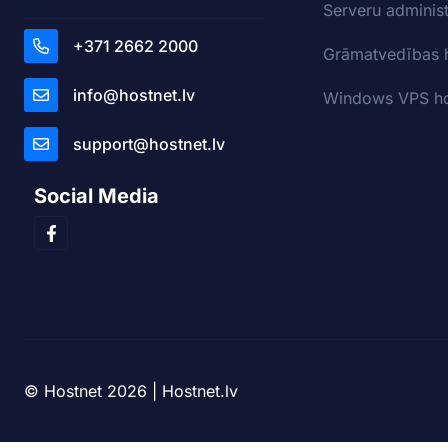
Serveru adminis
+371 2662 2000
Grāmatvedības 
info@hostnet.lv
Windows VPS ho
support@hostnet.lv
Social Media
© Hostnet 2026 | Hostnet.lv