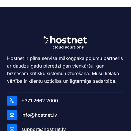
Hostnet ir pilna servisa mākoņpakalpojumu partneris
ar daudzu gadu pieredzi gan vienkāršu, gan
biznesam kritisku sistēmu uzturēšanā. Mūsu lielākā
vērtība ir klientu uzticība un ilgtermiņa sadarbība.
+371 2662 2000
info@hostnet.lv
support@hostnet.lv