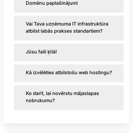
Domēnu paplašinājumi
Vai Tava uzņēmuma IT infrastruktūra
atbilst labās prakses standartiem?
Jūsu faili ķīlā!
Kā izvēlēties atbilstošu web hostingu?
Ko darīt, lai novērstu mājaslapas
nobrukumu?