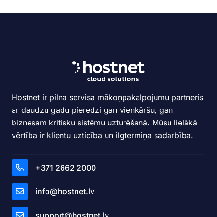
Hostnet ir pilna servisa mākoņpakalpojumu partneris
ar daudzu gadu pieredzi gan vienkāršu, gan
biznesam kritisku sistēmu uzturēšanā. Mūsu lielākā
vērtība ir klientu uzticība un ilgtermiņa sadarbība.
+371 2662 2000
info@hostnet.lv
support@hostnet.lv