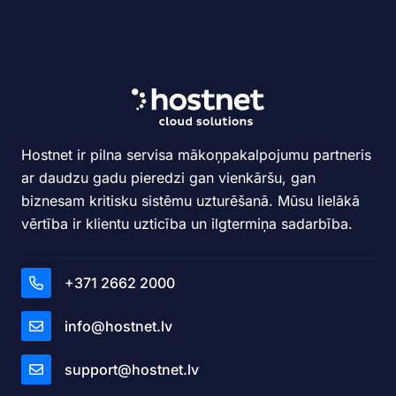
Hostnet ir pilna servisa mākoņpakalpojumu partneris
ar daudzu gadu pieredzi gan vienkāršu, gan
biznesam kritisku sistēmu uzturēšanā. Mūsu lielākā
vērtība ir klientu uzticība un ilgtermiņa sadarbība.
+371 2662 2000
info@hostnet.lv
support@hostnet.lv