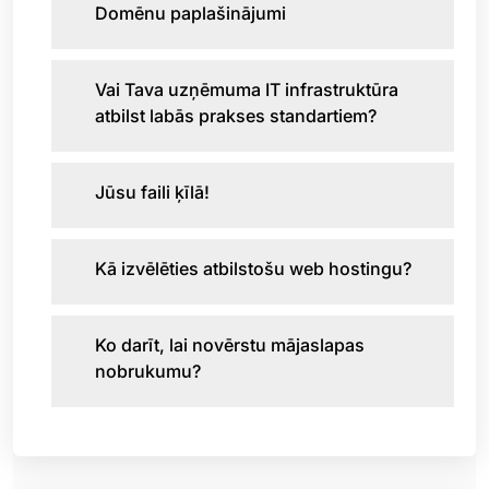
Domēnu paplašinājumi
Vai Tava uzņēmuma IT infrastruktūra
atbilst labās prakses standartiem?
Jūsu faili ķīlā!
Kā izvēlēties atbilstošu web hostingu?
Ko darīt, lai novērstu mājaslapas
nobrukumu?