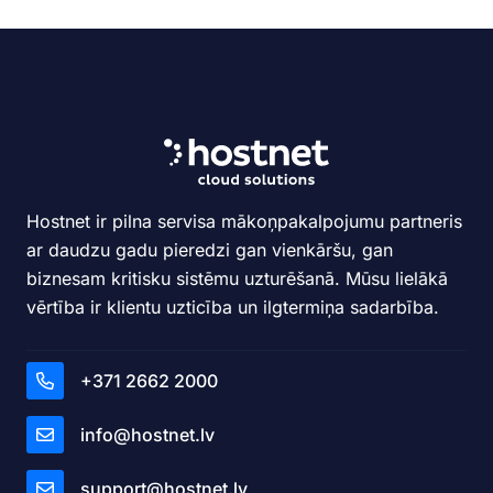
Hostnet ir pilna servisa mākoņpakalpojumu partneris
ar daudzu gadu pieredzi gan vienkāršu, gan
biznesam kritisku sistēmu uzturēšanā. Mūsu lielākā
vērtība ir klientu uzticība un ilgtermiņa sadarbība.
+371 2662 2000
info@hostnet.lv
support@hostnet.lv