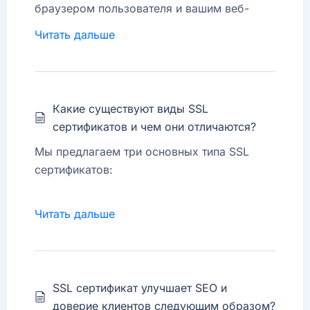
браузером пользователя и вашим веб-
сайтом, гарантируя, что конфиденциальная
Читать дальше
информация (пароли, платежные данные,
личная информация) защищена от взлома и
перехвата. Кроме того, SSL сертификат
улучшает рейтинг Google SEO, поскольку
Какие существуют виды SSL
поисковые системы отдают предпочтение
сертификатов и чем они отличаются?
безопасным сайтам.
Мы предлагаем три основных типа SSL
сертификатов:
DV (Domain Validation)
— подходит для
Читать дальше
небольших сайтов и блогов, проверяет
только права на домен.
OV (Organization Validation)
— подходит
SSL сертификат улучшает SEO и
для компаний, так как проверяет также и
доверие клиентов следующим образом?