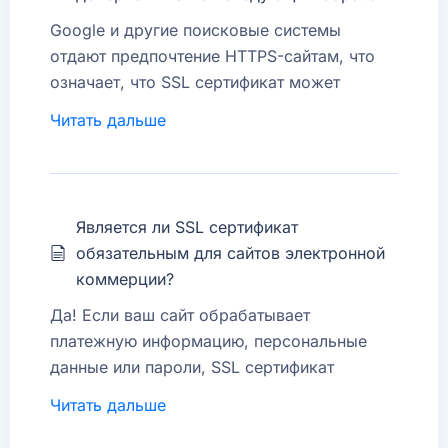
идентичность организации.
Google и другие поисковые системы
отдают предпочтение HTTPS-сайтам, что
EV (Extended Validation)
— обеспечивает
означает, что SSL сертификат может
самый высокий уровень доверия,
улучшить вашу позицию в результатах
отображая зелёное имя компании в строке
Читать дальше
поиска. Кроме того, посетители видят
браузера.
значок безопасности и сообщение о
“Безопасном соединении”, что увеличивает
доверие к вашему сайту.
Является ли SSL сертификат
обязательным для сайтов электронной
коммерции?
Да! Если ваш сайт обрабатывает
платежную информацию, персональные
данные или пароли, SSL сертификат
обязателен. Многие поставщики платежных
Читать дальше
услуг (например, PayPal, Stripe) требуют
SSL сертификат для обеспечения