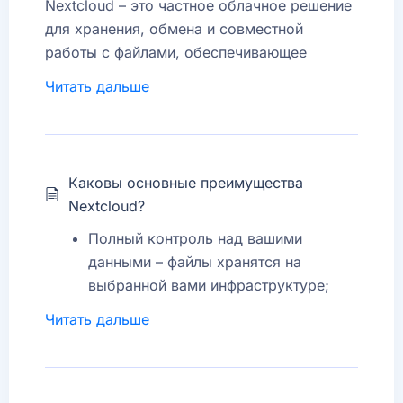
Nextcloud – это частное облачное решение
для хранения, обмена и совместной
работы с файлами, обеспечивающее
полный контроль над вашими данными. В
Читать дальше
отличие от общедоступных облачных
сервисов (Google Drive, Dropbox),
Nextcloud размещается на выбранном вами
сервере, что обеспечивает большую
Каковы основные преимущества
безопасность и масштабируемость.
Nextcloud?
Полный контроль над вашими
данными – файлы хранятся на
выбранной вами инфраструктуре;
Безопасность и шифрование – защита
Читать дальше
от несанкционированного доступа;
Инструменты совместной работы –
редактирование документов,
календари, управление задачами;