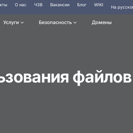
кты
О наc
ЧЗВ
Вакансии
Блог
WIKI
На русско
In English
Услуги
Безопасность
Домены
ьзования файлов