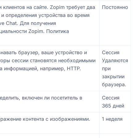
клиентов на сайте. Zopim требует два
Постоянно
t и определения устройства во время
ve Chat. Для получения
нциальности Zopim.
Политика
навать браузер, ваше устройство и
Сессия
аторы сессии становятся необходимыми
Удаляются
на информацией, например, HTTP.
при
закрытии
браузера.
ределить, включен ли посетитель в
Сессия
365 дней
бражение контента с изображениями.
1 неделя