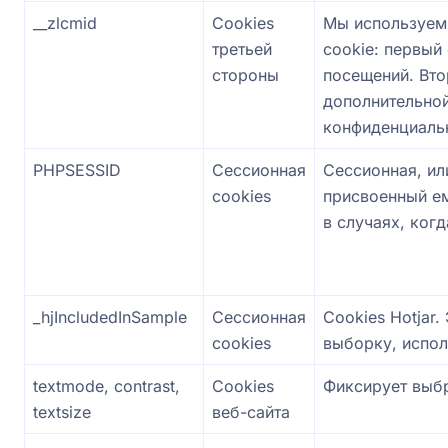
__zlcmid
Cookies
Мы используем 
третьей
cookie: первый
стороны
посещений. Вто
дополнительной
конфиденциаль
PHPSESSID
Сессионная
Сессионная, ил
cookies
присвоенный ем
в случаях, ког
_hjIncludedInSample
Сессионная
Cookies Hotjar.
cookies
выборку, испол
textmode, contrast,
Cookies
Фиксирует выбр
textsize
веб-сайта