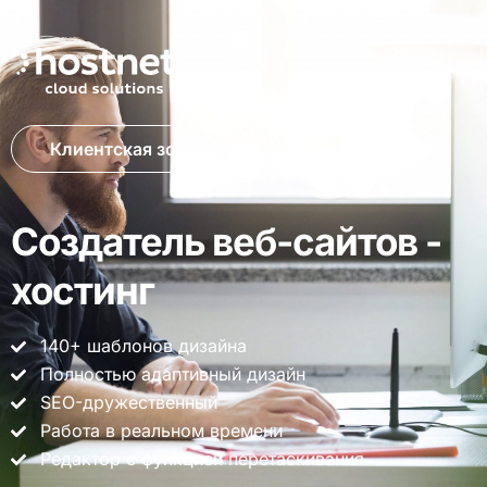
Клиентская зона
Создатель веб-сайтов -
хостинг
140+ шаблонов дизайна
Полностью адаптивный дизайн
SEO-дружественный
Работа в реальном времени
Редактор с функцией перетаскивания