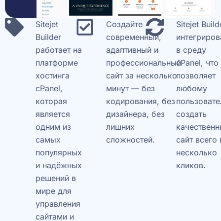
Sitejet
Создайте
Sitejet Build
Builder
современный,
интегриров
работает на
адаптивный и
в среду
платформе
профессиональный
cPanel, что
хостинга
сайт за несколько
позволяет
cPanel,
минут — без
любому
которая
кодирования, без
пользоват
является
дизайнера, без
создать
одним из
лишних
качествен
самых
сложностей.
сайт всего 
популярных
несколько
и надёжных
кликов.
решений в
мире для
управления
сайтами и