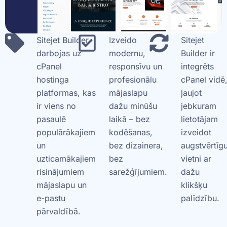
Sitejet Builder
Izveido
Sitejet
darbojas uz
modernu,
Builder ir
cPanel
responsīvu un
integrēts
hostinga
profesionālu
cPanel vidē
platformas, kas
mājaslapu
ļaujot
ir viens no
dažu minūšu
jebkuram
pasaulē
laikā – bez
lietotājam
populārākajiem
kodēšanas,
izveidot
un
bez dizainera,
augstvērtīg
uzticamākajiem
bez
vietni ar
risinājumiem
sarežģījumiem.
dažu
mājaslapu un
klikšķu
e-pastu
palīdzību.
pārvaldībā.