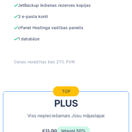
JetBackup ikdienas rezerves kopijas
3 e-pasta konti
cPanel Hostinga vadības panelis
1 datubāze
Cenas norādītas bez 21% PVN
TOP
PLUS
Viss nepieciešamais Jūsu mājaslapai
€11.99
Ietaupi 50%