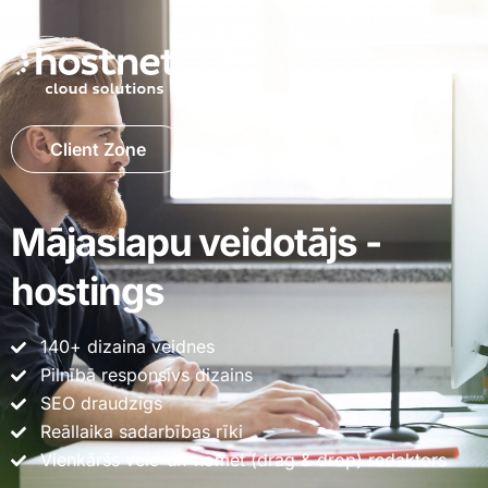
Client Zone
Mājaslapu veidotājs -
hostings
140+ dizaina veidnes
Pilnībā responsīvs dizains
SEO draudzīgs
Reāllaika sadarbības rīki
Vienkāršs velc-un-nomet (drag & drop) redaktors