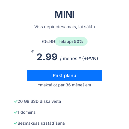
MINI
Viss nepieciešamais, lai sāktu
€5.99
Ietaupi 50%
€
2.99
/ mēnesī* (+PVN)
Pirkt plānu
*maksājot par 36 mēnešiem
20 GB SSD diska vieta
1 domēns
Bezmaksas uzstādīšana