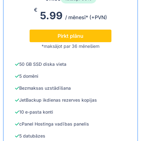
€
5.99
/ mēnesī* (+PVN)
Pirkt plānu
*maksājot par 36 mēnešiem
50 GB SSD diska vieta
5 domēni
Bezmaksas uzstādīšana
JetBackup ikdienas rezerves kopijas
10 e-pasta konti
cPanel Hostinga vadības panelis
5 datubāzes