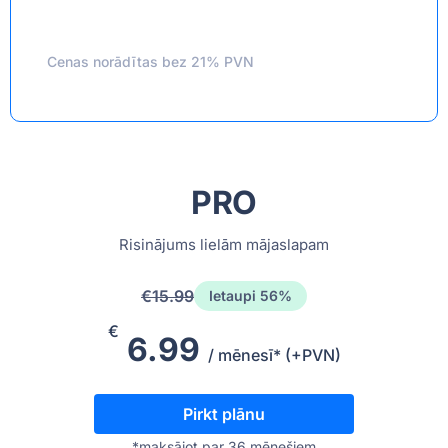
Cenas norādītas bez 21% PVN
PRO
Risinājums lielām mājaslapam
€15.99
Ietaupi 56%
€
6.99
/ mēnesī* (+PVN)
Pirkt plānu
*maksājot par 36 mēnešiem