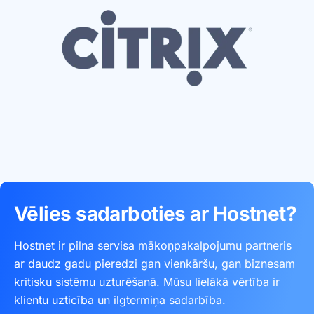
Vēlies sadarboties ar Hostnet?
Hostnet ir pilna servisa mākoņpakalpojumu partneris
ar daudz gadu pieredzi gan vienkāršu, gan biznesam
kritisku sistēmu uzturēšanā. Mūsu lielākā vērtība ir
klientu uzticība un ilgtermiņa sadarbība.