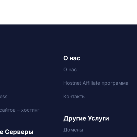
О нас
О нас
Hostnet Affiliate программа
ess
Контакты
сайтов – хостинг
Другие Услуги
Домены
е Серверы