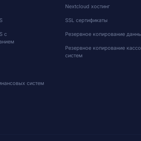
Nextcloud хостинг
S
SSL сертификаты
S с
Резервное копирование данн
анием
Резервное копирование касс
систем
инансовых систем