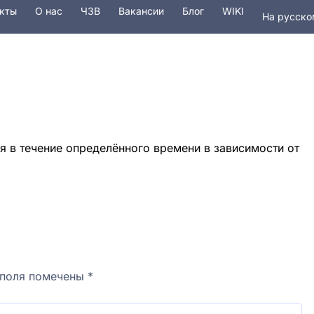
кты
О наc
ЧЗВ
Вакансии
Блог
WIKI
На русско
In English
Услуги
Безопасность
Домены
 в течение определённого времени в зависимости от
 поля помечены
*