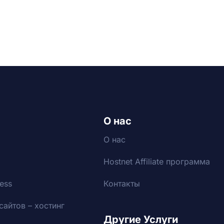
О нас
О нас
Hostnet Affiliate программа
ess
Контакты
сайтов – хостинг
Другие Услуги