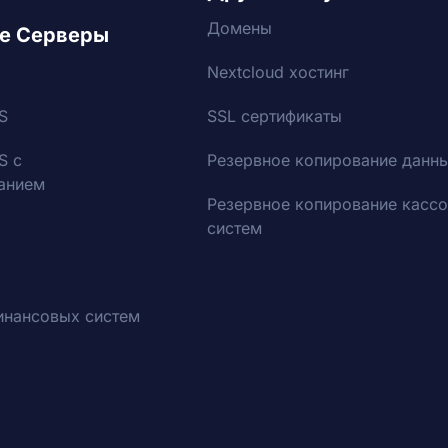
Домены
е Серверы
Nextcloud хостинг
S
SSL сертификаты
S с
Резервное копирование данн
анием
Резервное копирование касс
систем
инансовых систем