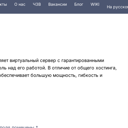
кты
О наc
ЧЗВ
Вакансии
Блог
WIKI
На русско
In English
Услуги
Безопасность
Домены
ляет виртуальный сервер с гарантированными
оль над его работой. В отличие от общего хостинга,
 обеспечивает большую мощность, гибкость и
 поля помечены
*