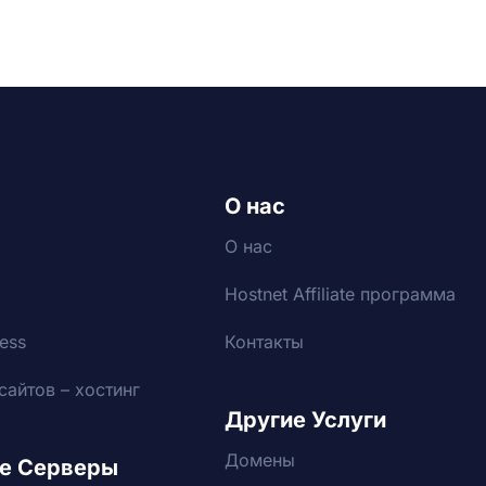
О нас
О нас
Hostnet Affiliate программа
ess
Контакты
сайтов – хостинг
Другие Услуги
Домены
е Серверы