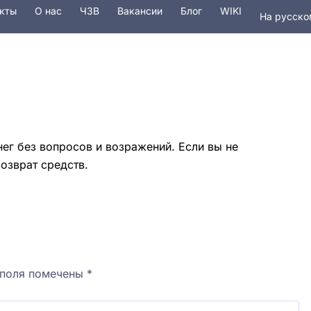
кты
О наc
ЧЗВ
Вакансии
Блог
WIKI
На русско
In English
Услуги
Безопасность
Домены
ег без вопросов и возражений. Если вы не
озврат средств.
 поля помечены
*