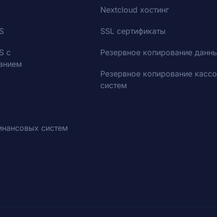
Nextcloud хостинг
S
SSL сертификаты
S с
Резервное копирование данн
анием
Резервное копирование касс
систем
инансовых систем