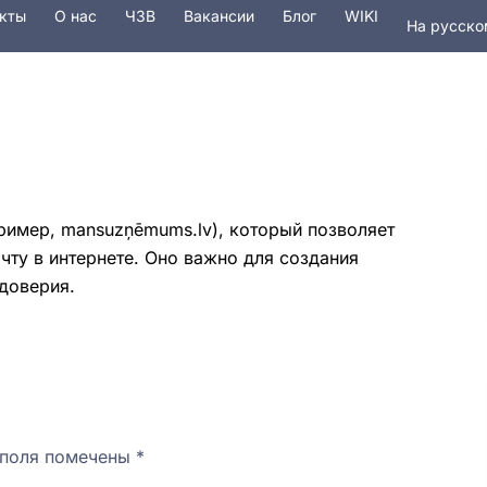
кты
О наc
ЧЗВ
Вакансии
Блог
WIKI
На русско
In English
Услуги
Безопасность
Домены
ример, mansuzņēmums.lv), который позволяет
чту в интернете. Оно важно для создания
доверия.
 поля помечены
*