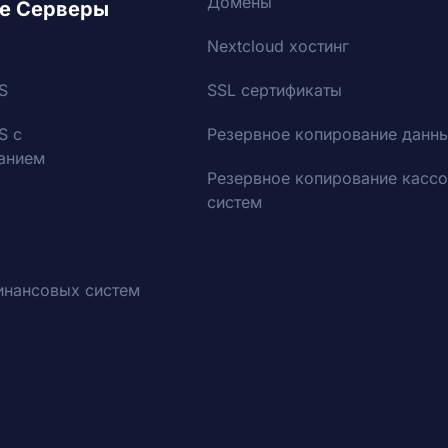
Домены
е Серверы
Nextcloud хостинг
S
SSL сертификаты
S с
Резервное копирование данн
анием
Резервное копирование касс
систем
инансовых систем