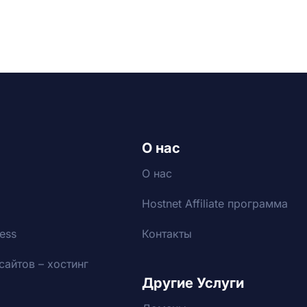
О нас
О нас
Hostnet Affiliate программа
ess
Контакты
сайтов – хостинг
Другие Услуги