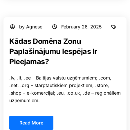
by Agnese
February 26, 2025
Kādas Domēna Zonu
Paplašinājumu Iespējas Ir
Pieejamas?
.lv, .lt, .ee – Baltijas valstu uzņēmumiem; .com,
.net, .org – starptautiskiem projektiem; .store,
.shop – e-komercijai; .eu, .co.uk, .de – reģionāliem
uzņēmumiem.
Read More